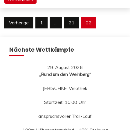
Seitennummerierung
Vorherige
1
…
21
22
der
Beiträge
Nächste Wettkämpfe
29. August 2026
„Rund um den Weinberg“
JERISCHKE, Vinothek
Startzeit: 10:00 Uhr
anspruchsvoller Trail-Lauf