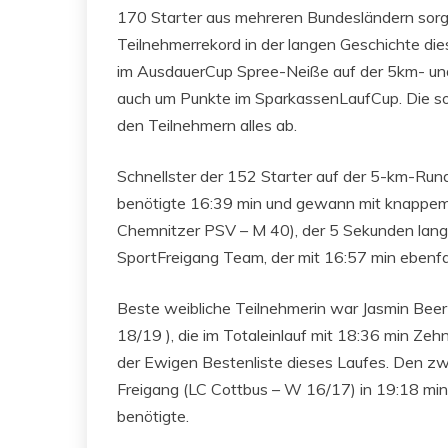
170 Starter aus mehreren Bundesländern sorg
Teilnehmerrekord in der langen Geschichte di
im AusdauerCup Spree-Neiße auf der 5km- und
auch um Punkte im SparkassenLaufCup. Die s
den Teilnehmern alles ab.
Schnellster der 152 Starter auf der 5-km-Run
benötigte 16:39 min und gewann mit knappem
Chemnitzer PSV – M 40), der 5 Sekunden lang
SportFreigang Team, der mit 16:57 min ebenfa
Beste weibliche Teilnehmerin war Jasmin Be
18/19 ), die im Totaleinlauf mit 18:36 min Zehn
der Ewigen Bestenliste dieses Laufes. Den zwe
Freigang (LC Cottbus – W 16/17) in 19:18 min
benötigte.