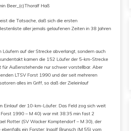
ist die Tatsache, daß sich die ersten
stenliste aller jemals gelaufenen Zeiten in 38 Jahren
n Läufern auf der Strecke abverlangt, sondern auch
Sekundentakt kamen die 152 Läufer der 5-km-Strecke
 ist für Außenstehende nur schwer vorstellbar. Aber
tenden LTSV Forst 1990 und der seit mehreren
toren alles im Griff, so daß der Zieleinlauf
m Einlauf der 10-km-Läufer. Das Feld zog sich weit
 Forst 1990 – M 40) war mit 38:35 min fast 2
chael Rotter (SV Wacker Komptendorf – M 30), der
 ebenfalls ein Forster: Ingolf Brunsch (M 55) vom