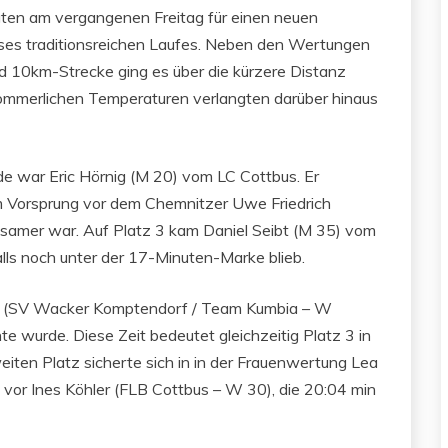
ten am vergangenen Freitag für einen neuen
eses traditionsreichen Laufes. Neben den Wertungen
 10km-Strecke ging es über die kürzere Distanz
ommerlichen Temperaturen verlangten darüber hinaus
de war Eric Hörnig (M 20) vom LC Cottbus. Er
 Vorsprung vor dem Chemnitzer Uwe Friedrich
samer war. Auf Platz 3 kam Daniel Seibt (M 35) vom
lls noch unter der 17-Minuten-Marke blieb.
er (SV Wacker Komptendorf / Team Kumbia – W
te wurde. Diese Zeit bedeutet gleichzeitig Platz 3 in
iten Platz sicherte sich in in der Frauenwertung Lea
 vor Ines Köhler (FLB Cottbus – W 30), die 20:04 min