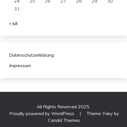
24
25
26
27
28
29
30
31
« Juli
Datenschutzerklärung
Impressum
All Rights Reserved 2025.
Proudly powered by WordPress
|
Theme: Fairy by
Candid Themes
.