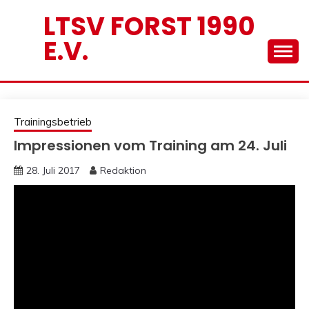
Skip
LTSV FORST 1990
to
E.V.
content
Trainingsbetrieb
Impressionen vom Training am 24. Juli
28. Juli 2017
Redaktion