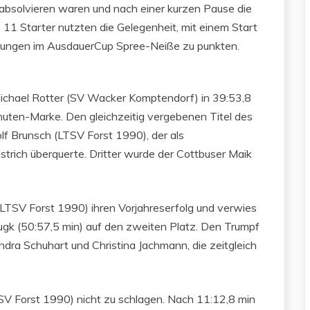
bsolvieren waren und nach einer kurzen Pause die
1 Starter nutzten die Gelegenheit, mit einem Start
rtungen im AusdauerCup Spree-Neiße zu punkten.
ichael Rotter (SV Wacker Komptendorf) in 39:53,8
inuten-Marke. Den gleichzeitig vergebenen Titel des
olf Brunsch (LTSV Forst 1990), der als
trich überquerte. Dritter wurde der Cottbuser Maik
LTSV Forst 1990) ihren Vorjahreserfolg und verwies
ugk (50:57,5 min) auf den zweiten Platz. Den Trumpf
dra Schuhart und Christina Jachmann, die zeitgleich
V Forst 1990) nicht zu schlagen. Nach 11:12,8 min