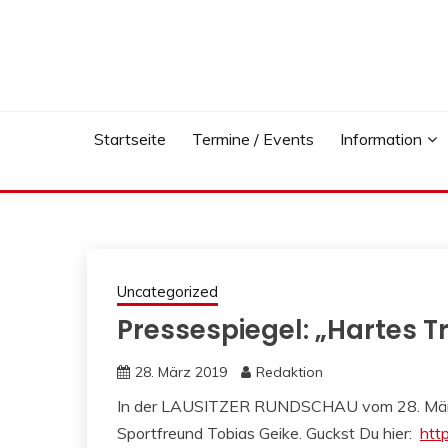
Skip
to
content
Startseite
Termine / Events
Information
Uncategorized
Pressespiegel: „Hartes T
28. März 2019
Redaktion
In der LAUSITZER RUNDSCHAU vom 28. März 2
Sportfreund Tobias Geike. Guckst Du hier:
htt